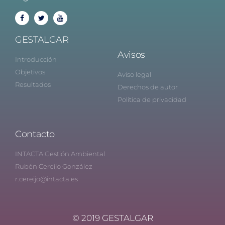
GESTALGAR
Avisos
Introducción
Objetivos
Aviso legal
Resultados
Derechos de autor
Política de privacidad
Contacto
INTACTA Gestión Ambiental
Rubén Cereijo González
r.cereijo@intacta.es
© 2019 GESTALGAR