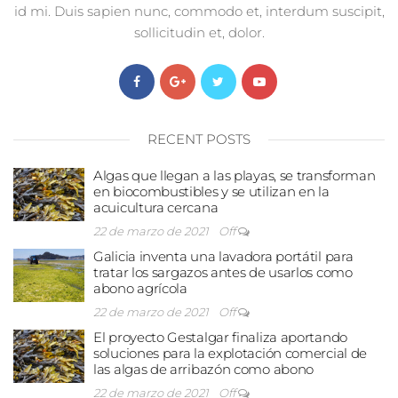
id mi. Duis sapien nunc, commodo et, interdum suscipit,
sollicitudin et, dolor.
RECENT POSTS
Algas que llegan a las playas, se transforman
en biocombustibles y se utilizan en la
acuicultura cercana
22 de marzo de 2021
Off
Galicia inventa una lavadora portátil para
tratar los sargazos antes de usarlos como
abono agrícola
22 de marzo de 2021
Off
El proyecto Gestalgar finaliza aportando
soluciones para la explotación comercial de
las algas de arribazón como abono
22 de marzo de 2021
Off