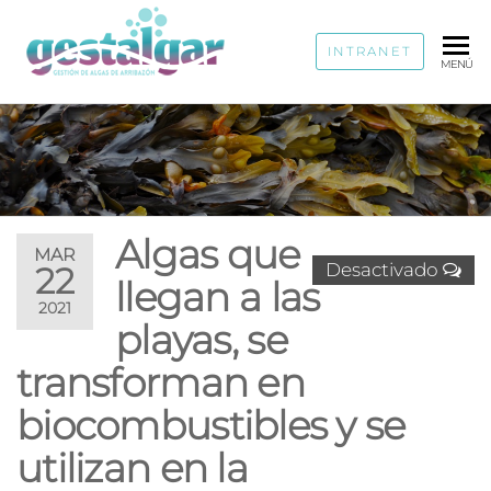
GESTALGAR
INTRANET
Gestión
MENÚ
de algas
de
arribazón
Algas que
MAR
Desactivado
22
llegan a las
2021
playas, se
transforman en
biocombustibles y se
utilizan en la