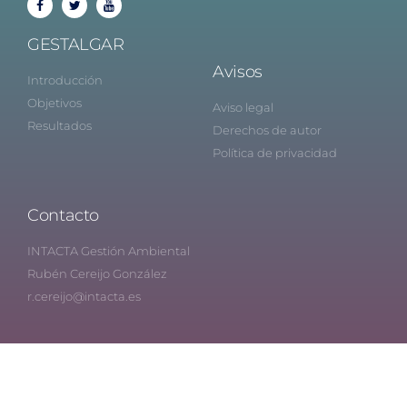
GESTALGAR
Avisos
Introducción
Objetivos
Aviso legal
Resultados
Derechos de autor
Política de privacidad
Contacto
INTACTA Gestión Ambiental
Rubén Cereijo González
r.cereijo@intacta.es
© 2019 GESTALGAR