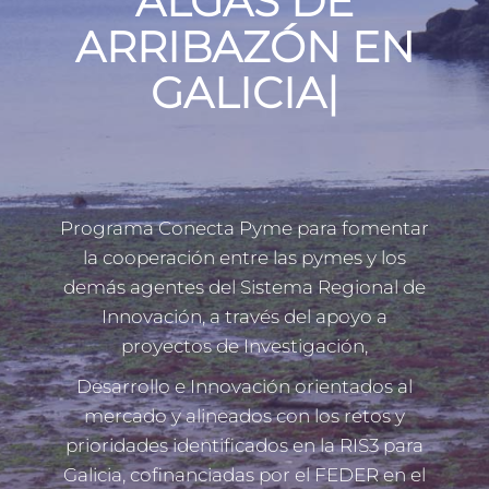
ALGAS DE
ARRIBAZÓN EN
GALICIA
|
Programa Conecta Pyme para fomentar
la cooperación entre las pymes y los
demás agentes del Sistema Regional de
Innovación, a través del apoyo a
proyectos de Investigación,
Desarrollo e Innovación orientados al
mercado y alineados con los retos y
prioridades identificados en la RIS3 para
Galicia, cofinanciadas por el FEDER en el