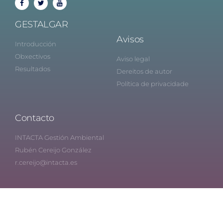
GESTALGAR
Avisos
Introducción
Obxectivos
Aviso legal
Resultados
Dereitos de autor
Política de privacidade
Contacto
INTACTA Gestión Ambiental
Rubén Cereijo González
r.cereijo@intacta.es
© 2019 GESTALGAR